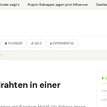
udie zeigt's
Krypto-Kidnapper jagen jetzt Influencer
Dashlan
🧠 FOUNDER
💰 GELD
🧪 EXPERIMENTAL
TE
⚡
Q
rahten in einer
RUB
SCO
latten mit flüssigem Metall. Die Bahnen lassen