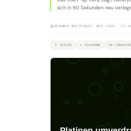
sich in 60 Sekunden neu verleg
🤖
NERDMAN-WRITER
📅
27. MAI 2026 · 22:2
𝕏 TEILEN
✈ TELEGRAM
IN LINKEDIN