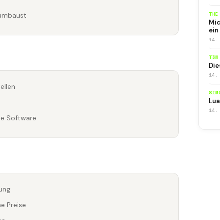
 umbaust
THE
Mic
ein
14.
T3N
Die
14.
ellen
SIM
Lua
14.
wie Software
gung
e Preise