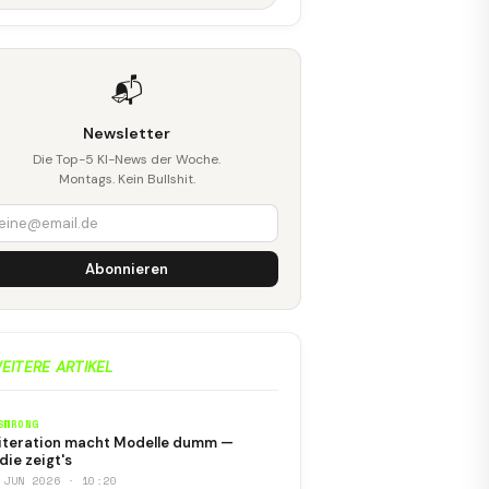
📬
Newsletter
Die Top-5 KI-News der Woche.
Montags. Kein Bullshit.
Abonnieren
EITERE ARTIKEL
SWRONG
iteration macht Modelle dumm —
die zeigt's
 JUN 2026 · 10:20