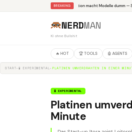
Abliteration macht Modelle dumm — St
BREAKING
NERD
MAN
KI ohne Bullshit
🔥 HOT
🏆 TOOLS
🤖 AGENTS
START
▸
🧪 EXPERIMENTAL
▸
PLATINEN UMVERDRAHTEN IN EINER MINU
🧪 EXPERIMENTAL
Platinen umverd
Minute
Das Start-up Itera zeigt Leiterp