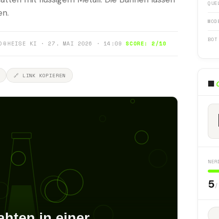
QUE
en.
MOD
BOT
0
📎
HEISE KI · 27. MAI 2026 · 14:09
SCORE: 2/10
🔗 LINK KOPIEREN
🏢
NER
5
/