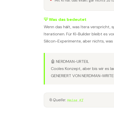
Mit KI hat das exakt gar nichts zu t
💡 Was das bedeutet
Wenn das hält, was Itera verspricht,
Iterationen. Für KI-Builder bleibt es 
Silicon-Experimente, aber nichts, w
🤖 NERDMAN-URTEIL
Cooles Konzept, aber bis wir es la
GENERIERT VON NERDMAN-WRITER
📎
Quelle:
Heise KI