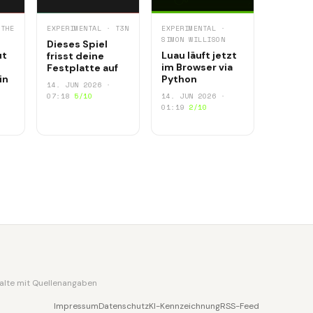
 THE
EXPERIMENTAL · T3N
EXPERIMENTAL ·
SIMON WILLISON
Dieses Spiel
ut
Luau läuft jetzt
frisst deine
im Browser via
Festplatte auf
in
Python
14. JUN 2026 ·
07:18
5/10
14. JUN 2026 ·
01:19
2/10
nhalte mit Quellenangaben
Impressum
Datenschutz
KI-Kennzeichnung
RSS-Feed