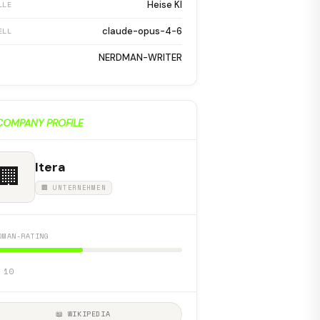
Heise KI
LLE
claude-opus-4-6
ELL
NERDMAN-WRITER
COMPANY PROFILE
Itera
🏢
🏢 UNTERNEHMEN
DMAN-RATING
 10
📖 WIKIPEDIA