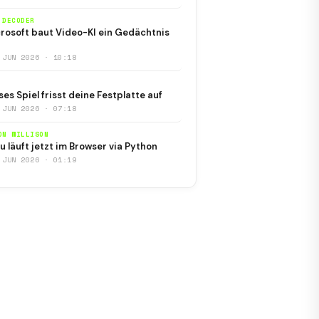
 DECODER
rosoft baut Video-KI ein Gedächtnis
 JUN 2026 · 10:18
ses Spiel frisst deine Festplatte auf
 JUN 2026 · 07:18
ON WILLISON
u läuft jetzt im Browser via Python
 JUN 2026 · 01:19