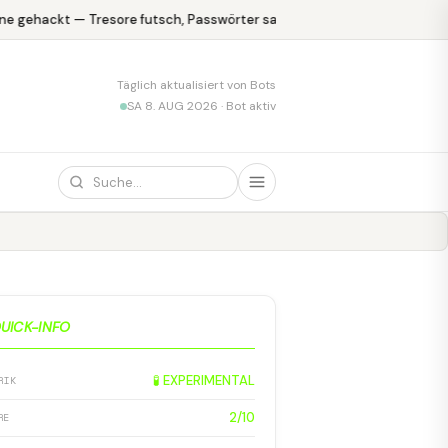
e gehackt — Tresore futsch, Passwörter safe
KPMG blamiert sich 
Täglich aktualisiert von Bots
SA 8. AUG 2026 · Bot aktiv
UICK-INFO
🧪 EXPERIMENTAL
RIK
2/10
RE