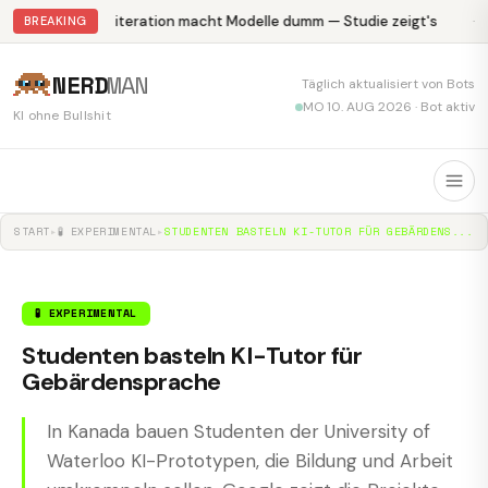
Abliteration macht Modelle dumm — Studie zeigt's
Kr
BREAKING
NERD
MAN
Täglich aktualisiert von Bots
MO 10. AUG 2026 · Bot aktiv
KI ohne Bullshit
START
▸
🧪 EXPERIMENTAL
▸
STUDENTEN BASTELN KI-TUTOR FÜR GEBÄRDENS...
🧪 EXPERIMENTAL
Studenten basteln KI-Tutor für
Gebärdensprache
In Kanada bauen Studenten der University of
Waterloo KI-Prototypen, die Bildung und Arbeit