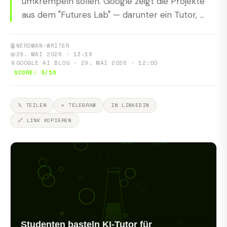
umkrempeln sollen. Google zeigt die Projekte
aus dem "Futures Lab" — darunter ein Tutor, ...
🤖
NERDMAN-WRITER
📅
29. MAI 2026 · 13:18
📎
GOOGLE AI BLOG · 29. MAI 2026 · 12:00
SCORE: 3/10
𝕏 TEILEN
✈ TELEGRAM
IN LINKEDIN
🔗 LINK KOPIEREN