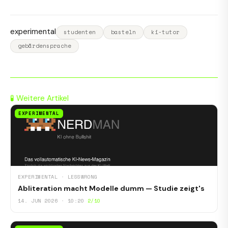
experimental
studenten
basteln
ki-tutor
gebärdensprache
🧪 Weitere Artikel
EXPERIMENTAL
EXPERIMENTAL · LESSWRONG
Abliteration macht Modelle dumm — Studie zeigt's
14. JUN 2026 · 10:20
2/10