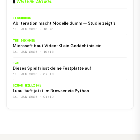
🧪
WEITERE ARTIKEL
LESSWRONG
Abliteration macht Modelle dumm — Studie zeigt's
14. JUN 2026 · 10:20
THE DECODER
Microsoft baut Video-KI ein Gedächtnis ein
14. JUN 2026 · 10:18
T3N
Dieses Spiel frisst deine Festplatte auf
14. JUN 2026 · 07:18
SIMON WILLISON
Luau läuft jetzt im Browser via Python
14. JUN 2026 · 01:19