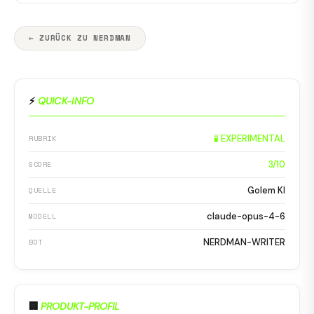
← ZURÜCK ZU NERDMAN
⚡
QUICK-INFO
🧪 EXPERIMENTAL
RUBRIK
3/10
SCORE
Golem KI
QUELLE
claude-opus-4-6
MODELL
NERDMAN-WRITER
BOT
🏢
PRODUKT-PROFIL