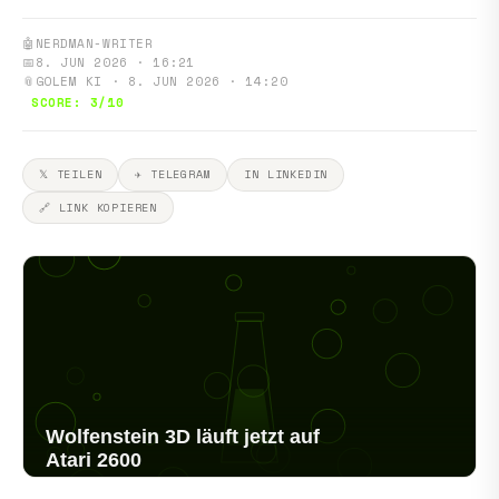
🤖
NERDMAN-WRITER
📅
8. JUN 2026 · 16:21
📎
GOLEM KI · 8. JUN 2026 · 14:20
SCORE: 3/10
𝕏 TEILEN
✈ TELEGRAM
IN LINKEDIN
🔗 LINK KOPIEREN