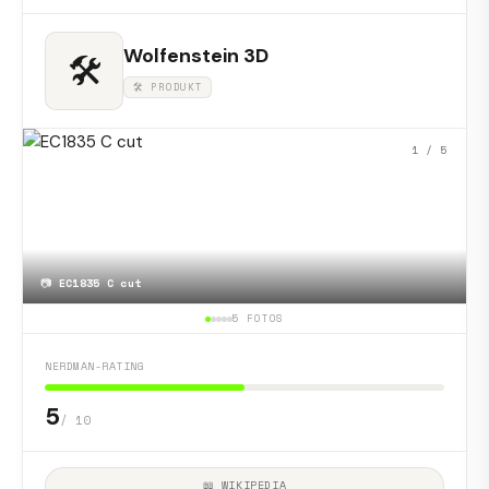
Wolfenstein 3D
🛠
🛠 PRODUKT
1
/ 5
📷
EC1835 C cut
5 FOTOS
NERDMAN-RATING
5
/ 10
📖 WIKIPEDIA