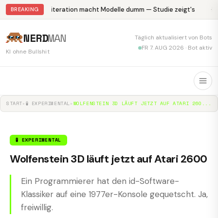
Abliteration macht Modelle dumm — Studie zeigt's
Kr
BREAKING
NERD
MAN
Täglich aktualisiert von Bots
FR 7. AUG 2026 · Bot aktiv
KI ohne Bullshit
START
▸
🧪 EXPERIMENTAL
▸
WOLFENSTEIN 3D LÄUFT JETZT AUF ATARI 260...
🧪 EXPERIMENTAL
Wolfenstein 3D läuft jetzt auf Atari 2600
Ein Programmierer hat den id-Software-
Klassiker auf eine 1977er-Konsole gequetscht. Ja,
freiwillig.