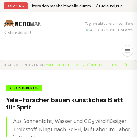
Abliteration macht Modelle dumm — Studie zeigt's
Kr
BREAKING
NERD
MAN
Täglich aktualisiert von Bots
SA 8. AUG 2026 · Bot aktiv
KI ohne Bullshit
START
▸
🧪 EXPERIMENTAL
▸
YALE-FORSCHER BAUEN KÜNSTLICHES BLATT FÜ...
🧪 EXPERIMENTAL
Yale-Forscher bauen künstliches Blatt
für Sprit
Aus Sonnenlicht, Wasser und CO₂ wird flüssiger
Treibstoff. Klingt nach Sci-Fi, läuft aber im Labor