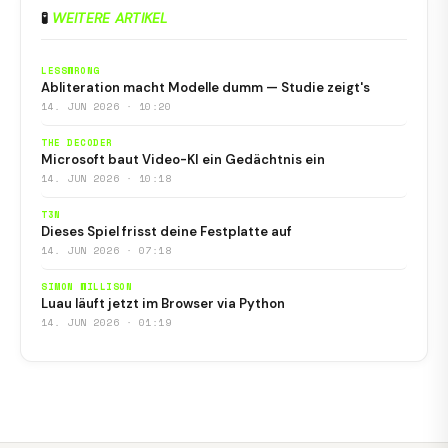
🧪
WEITERE ARTIKEL
LESSWRONG
Abliteration macht Modelle dumm — Studie zeigt's
14. JUN 2026 · 10:20
THE DECODER
Microsoft baut Video-KI ein Gedächtnis ein
14. JUN 2026 · 10:18
T3N
Dieses Spiel frisst deine Festplatte auf
14. JUN 2026 · 07:18
SIMON WILLISON
Luau läuft jetzt im Browser via Python
14. JUN 2026 · 01:19