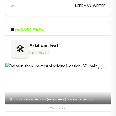
NERDMAN-WRITER
BOT
🏢
PRODUKT-PROFIL
Artificial leaf
🛠
🛠 PRODUKT
1
/ 2
📷
Delta-ruthenium-tris(bipyridine)-cation-3D-balls
2 FOTOS