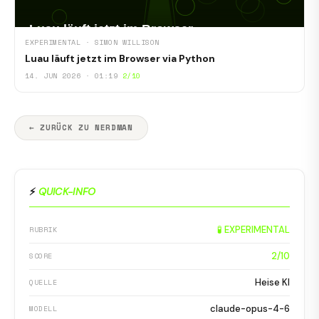
EXPERIMENTAL · SIMON WILLISON
Luau läuft jetzt im Browser via Python
14. JUN 2026 · 01:19
2/10
← ZURÜCK ZU NERDMAN
⚡
QUICK-INFO
🧪 EXPERIMENTAL
RUBRIK
2/10
SCORE
Heise KI
QUELLE
claude-opus-4-6
MODELL