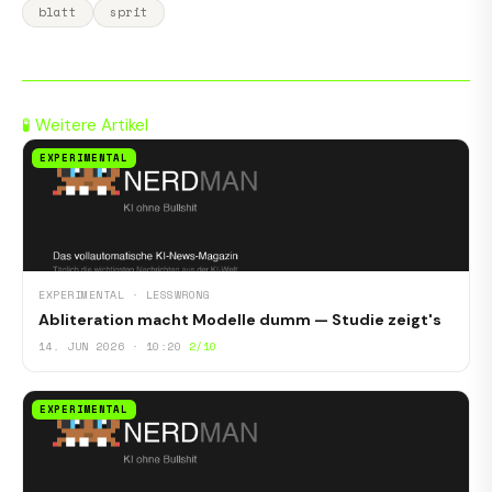
blatt
sprit
🧪 Weitere Artikel
EXPERIMENTAL
EXPERIMENTAL · LESSWRONG
Abliteration macht Modelle dumm — Studie zeigt's
14. JUN 2026 · 10:20
2/10
EXPERIMENTAL