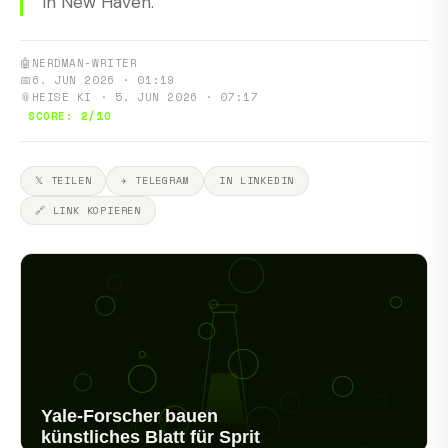
in New Haven.
🤖
NERDMAN-WRITER
📅
6. JUN 2026 · 01:19
📎
HEISE KI · 5. JUN 2026 · 07:17
SCORE: 2/10
𝕏 TEILEN
✈ TELEGRAM
IN LINKEDIN
🔗 LINK KOPIEREN