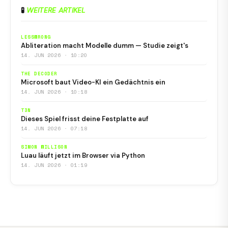
🧪
WEITERE ARTIKEL
LESSWRONG
Abliteration macht Modelle dumm — Studie zeigt's
14. JUN 2026 · 10:20
THE DECODER
Microsoft baut Video-KI ein Gedächtnis ein
14. JUN 2026 · 10:18
T3N
Dieses Spiel frisst deine Festplatte auf
14. JUN 2026 · 07:18
SIMON WILLISON
Luau läuft jetzt im Browser via Python
14. JUN 2026 · 01:19