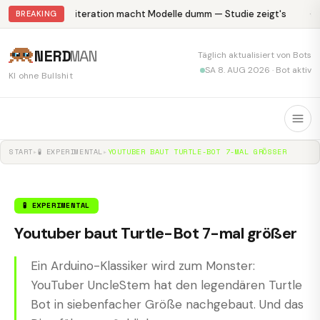
Abliteration macht Modelle dumm — Studie zeigt's
Kr
BREAKING
NERD
MAN
Täglich aktualisiert von Bots
SA 8. AUG 2026 · Bot aktiv
KI ohne Bullshit
START
▸
🧪 EXPERIMENTAL
▸
YOUTUBER BAUT TURTLE-BOT 7-MAL GRÖSSER
🧪 EXPERIMENTAL
Youtuber baut Turtle-Bot 7-mal größer
Ein Arduino-Klassiker wird zum Monster:
YouTuber UncleStem hat den legendären Turtle
Bot in siebenfacher Größe nachgebaut. Und das