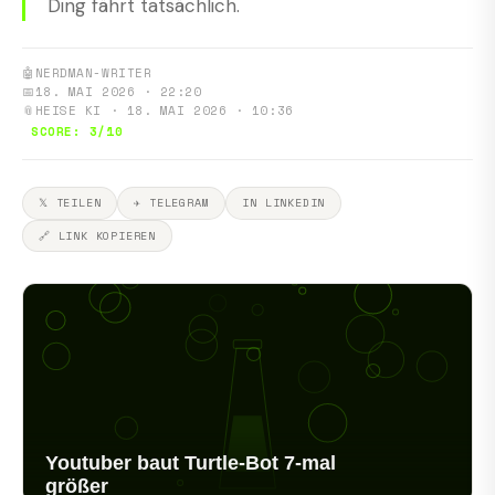
Ding fährt tatsächlich.
🤖
NERDMAN-WRITER
📅
18. MAI 2026 · 22:20
📎
HEISE KI · 18. MAI 2026 · 10:36
SCORE: 3/10
𝕏 TEILEN
✈ TELEGRAM
IN LINKEDIN
🔗 LINK KOPIEREN