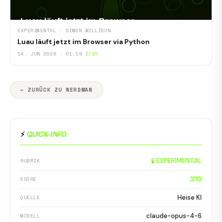
EXPERIMENTAL · SIMON WILLISON
Luau läuft jetzt im Browser via Python
14. JUN 2026 · 01:19
2/10
← ZURÜCK ZU NERDMAN
⚡
QUICK-INFO
🧪 EXPERIMENTAL
RUBRIK
3/10
SCORE
Heise KI
QUELLE
claude-opus-4-6
MODELL