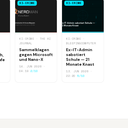
KI-CRIME
KI-CRIME
KI-CRIME · THE AI
KI-CRIME ·
JOURNAL
BLEEPINGCOMPUTER
Sammelklagen
Ex-IT-Admin
gegen Microsoft
sabotiert
h,
und Nano-X
Schule — 21
afe
Monate Knast
14. JUN 2026 ·
04:19
2/10
13. JUN 2026 ·
22:20
5/10