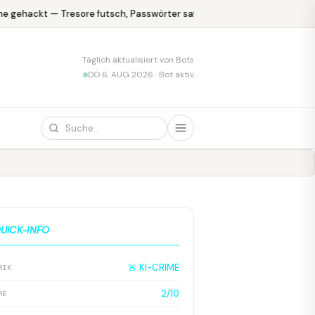
 gehackt — Tresore futsch, Passwörter safe
KPMG blamiert sich m
Täglich aktualisiert von Bots
DO 6. AUG 2026 · Bot aktiv
UICK-INFO
🚨 KI-CRIME
RIK
2/10
RE