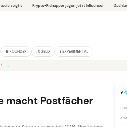
die zeigt's
Krypto-Kidnapper jagen jetzt Influencer
Dashlane
🧠 FOUNDER
💰 GELD
🧪 EXPERIMENTAL
FF...
⚡
Q
 macht Postfächer
RUB
SCO
im Exchange Server verwandelt OWA-Postfächer