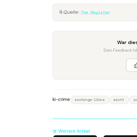
📎
Quelle:
The Register
War dies
Dein Feedback hilf
ki-crime
exchange-lücke
macht
p
🚨 Weitere Artikel