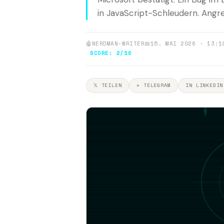
in JavaScript-Schleudern. Angrei
🤖
NERDMAN-WRITER
📅
15. MAI 2026 · 13:1
SCORE: 2/10
𝕏 TEILEN
✈ TELEGRAM
IN LINKEDIN