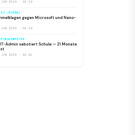
 JUN 2026 · 10:19
 AI JOURNAL
melklagen gegen Microsoft und Nano-
 JUN 2026 · 04:19
EPINGCOMPUTER
IT-Admin sabotiert Schule — 21 Monate
st
 JUN 2026 · 22:20