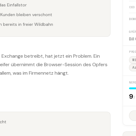
s Einfallstor
CEO
Kunden bleiben verschont
BEW
n bereits in freier Wildbahn
GRÜ
Bill
PRO
Exchange betreibt, hat jetzt ein Problem. Ein
W
ngreifer übernimmt die Browser-Session des Opfers
A
 allem, was im Firmennetz hängt.
NER
9
/
icht
n