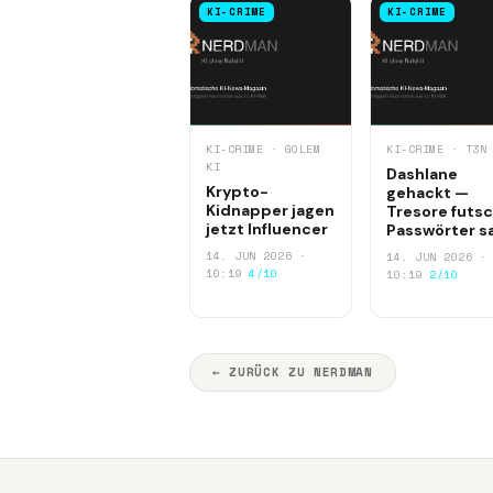
KI-CRIME
KI-CRIME
KI-CRIME · GOLEM
KI-CRIME · T3N
KI
Dashlane
Krypto-
gehackt —
Kidnapper jagen
Tresore futsc
jetzt Influencer
Passwörter s
14. JUN 2026 ·
14. JUN 2026 ·
10:19
4/10
10:19
2/10
← ZURÜCK ZU NERDMAN