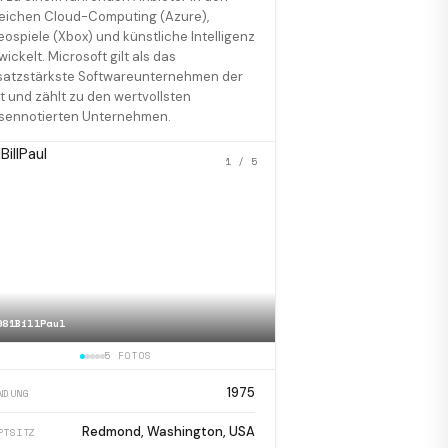
eichen Cloud-Computing (Azure),
eospiele (Xbox) und künstliche Intelligenz
wickelt. Microsoft gilt als das
atzstärkste Softwareunternehmen der
t und zählt zu den wertvollsten
sennotierten Unternehmen.
1
/ 5
981BillPaul
📷
Aerial Microsoft West 
5 FOTOS
1975
NDUNG
Redmond, Washington, USA
PTSITZ