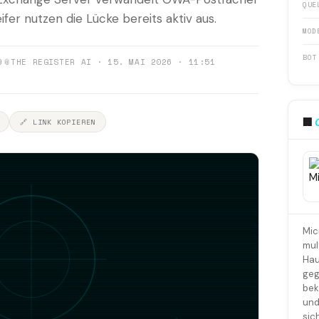
QUE
fer nutzen die Lücke bereits aktiv aus.
MOD
BOT
9
📎
THE REGISTER AI · 15. MAI 2026 · 11:51
🏢
🔗 LINK KOPIEREN
Mic
mul
Hau
geg
bek
und
sic