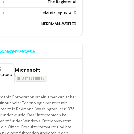
The Register AI
LLE
claude-opus-4-6
ELL
NERDMAN-WRITER
COMPANY PROFILE
Microsoft
🏢 UNTERNEHMEN
rosoft Corporation ist ein amerikanischer
tinationaler Technologiekonzern mit
ptsitz in Redmond, Washington, der 1975
ründet wurde. Das Unternehmen ist
annt für das Windows-Betriebssystem
 die Office-Produktivitätssuite und hat
h zu einem führenden Anbieter in den