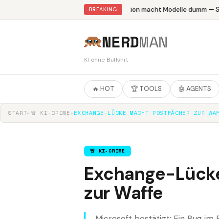
Abliteration macht Modelle dumm — Stu
BREAKING
NERD
MAN
KI ohne Bullshit
🔥 HOT
🏆 TOOLS
🤖 AGENTS
START
▸
🚨 KI-CRIME
▸
EXCHANGE-LÜCKE MACHT POSTFÄCHER ZUR WA
🚨 KI-CRIME
Exchange-Lücke
zur Waffe
Microsoft bestätigt: Ein Bug 