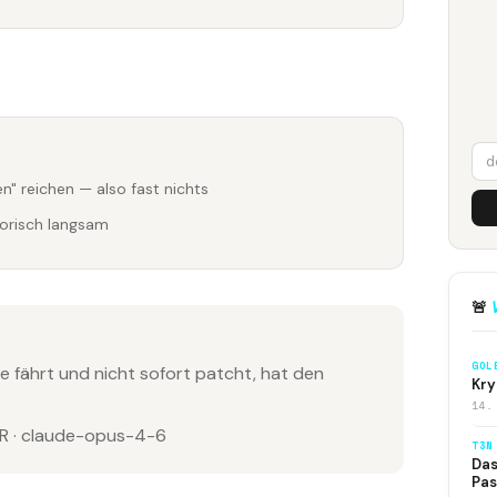
" reichen — also fast nichts
orisch langsam
🚨
GOL
fährt und nicht sofort patcht, hat den
Kry
14.
 · claude-opus-4-6
T3N
Das
Pas