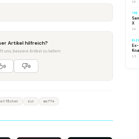
14.
THE
Sam
X
14.
BLE
er Artikel hilfreich?
Ex-
Kna
t uns, bessere Artikel zu liefern.
13.
0
0
ostfächer
zur
waffe