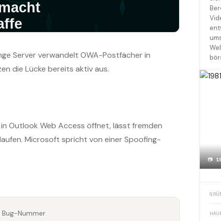
Ber
Vid
ent
ums
Wel
ange Server verwandelt OWA-Postfächer in
bör
en die Lücke bereits aktiv aus.
ie in Outlook Web Access öffnet, lässt fremden
aufen. Microsoft spricht von einer Spoofing-
📷
1
GRÜ
le Bug-Nummer
HAU