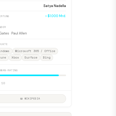
Satya Nadella
> $1.000 Mrd.
ERTUNG
NDER
 Gates · Paul Allen
DUKTE
indows
Microsoft 365 / Office
zure
Xbox
Surface
Bing
DMAN-RATING
 10
📖 WIKIPEDIA