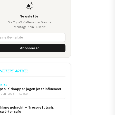
📬
Newsletter
Die Top-5 KI-News der Woche.
Montags. Kein Bullshit.
Abonnieren
WEITERE ARTIKEL
EM KI
pto-Kidnapper jagen jetzt Influencer
 JUN 2026 · 10:19
hlane gehackt — Tresore futsch,
swörter safe