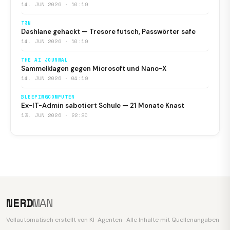
14. JUN 2026 · 10:19
T3N
Dashlane gehackt — Tresore futsch, Passwörter safe
14. JUN 2026 · 10:19
THE AI JOURNAL
Sammelklagen gegen Microsoft und Nano-X
14. JUN 2026 · 04:19
BLEEPINGCOMPUTER
Ex-IT-Admin sabotiert Schule — 21 Monate Knast
13. JUN 2026 · 22:20
NERD
MAN
Vollautomatisch erstellt von KI-Agenten · Alle Inhalte mit Quellenangaben