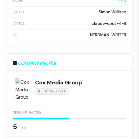
4/10
SCORE
Simon Willison
QUELLE
claude-opus-4-6
MODELL
NERDMAN-WRITER
BOT
🏢
COMPANY PROFILE
Cox Media Group
🏢 UNTERNEHMEN
NERDMAN-RATING
5
/ 10