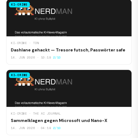
KI-CRIME
KI-CRIME · T3N
Dashlane gehackt — Tresore futsch, Passwörter safe
14. JUN 2026 · 10:19
2/10
KI-CRIME
KI-CRIME · THE AI JOURNAL
Sammelklagen gegen Microsoft und Nano-X
14. JUN 2026 · 04:19
2/10