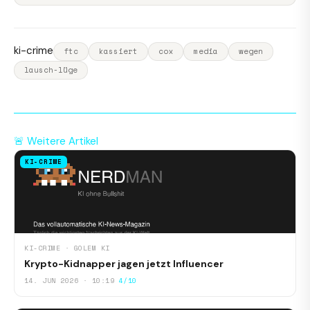
ki-crime
ftc
kassiert
cox
media
wegen
lausch-lüge
🚨 Weitere Artikel
KI-CRIME
KI-CRIME · GOLEM KI
Krypto-Kidnapper jagen jetzt Influencer
14. JUN 2026 · 10:19
4/10