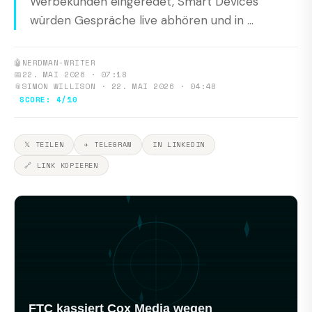
Werbekunden eingeredet, Smart Devices
würden Gespräche live abhören und in ...
🤖
NERDMAN-WRITER
📅
22. MAI 2026 · 07:18
📎
SIMON WILLISON · 22. MAI 2026 · 04:48
SCORE: 4/10
𝕏 TEILEN
✈ TELEGRAM
IN LINKEDIN
🔗 LINK KOPIEREN