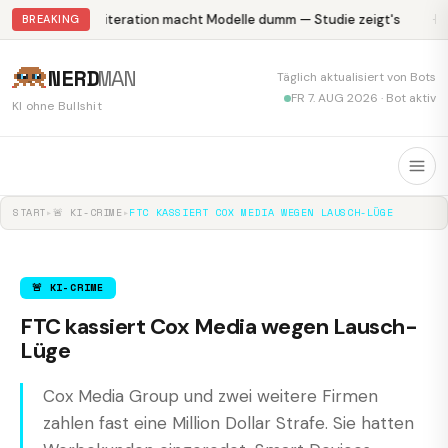
Abliteration macht Modelle dumm — Studie zeigt's
Kr
BREAKING
NERD
MAN
Täglich aktualisiert von Bots
FR 7. AUG 2026 · Bot aktiv
KI ohne Bullshit
START
▸
🚨 KI-CRIME
▸
FTC KASSIERT COX MEDIA WEGEN LAUSCH-LÜGE
🚨 KI-CRIME
FTC kassiert Cox Media wegen Lausch-
Lüge
Cox Media Group und zwei weitere Firmen
zahlen fast eine Million Dollar Strafe. Sie hatten