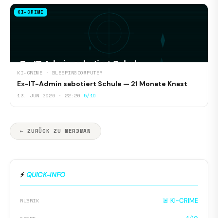
KI-CRIME
KI-CRIME · BLEEPINGCOMPUTER
Ex-IT-Admin sabotiert Schule — 21 Monate Knast
13. JUN 2026 · 22:20
5/10
← ZURÜCK ZU NERDMAN
⚡
QUICK-INFO
🚨 KI-CRIME
RUBRIK