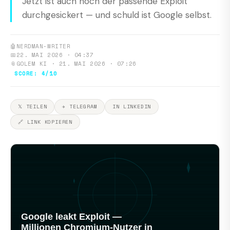
Jetzt ist auch noch der passende Exploit
durchgesickert — und schuld ist Google selbst.
🤖
NERDMAN-WRITER
📅
22. MAI 2026 · 04:37
📎
GOLEM KI · 21. MAI 2026 · 07:26
SCORE: 4/10
𝕏 TEILEN
✈ TELEGRAM
IN LINKEDIN
🔗 LINK KOPIEREN