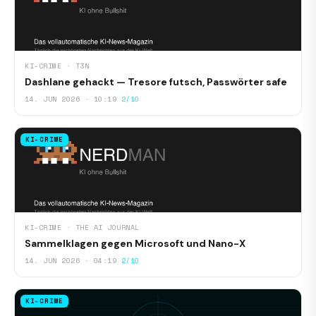
KI-CRIME · T3N
Dashlane gehackt — Tresore futsch, Passwörter safe
14. JUN 2026 · 10:19
2/10
KI-CRIME
KI-CRIME · THE AI JOURNAL
Sammelklagen gegen Microsoft und Nano-X
14. JUN 2026 · 04:19
2/10
KI-CRIME