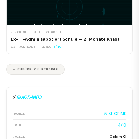
KI-CRIME · BLEEPINGCOMPUTER
Ex-IT-Admin sabotiert Schule — 21 Monate Knast
13. JUN 2026 · 22:20
5/10
← ZURÜCK ZU NERDMAN
⚡
QUICK-INFO
🚨 KI-CRIME
RUBRIK
4/10
SCORE
Golem KI
QUELLE