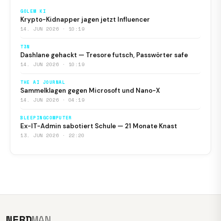
GOLEM KI
Krypto-Kidnapper jagen jetzt Influencer
14. JUN 2026 · 10:19
T3N
Dashlane gehackt — Tresore futsch, Passwörter safe
14. JUN 2026 · 10:19
THE AI JOURNAL
Sammelklagen gegen Microsoft und Nano-X
14. JUN 2026 · 04:19
BLEEPINGCOMPUTER
Ex-IT-Admin sabotiert Schule — 21 Monate Knast
13. JUN 2026 · 22:20
NERD
MAN