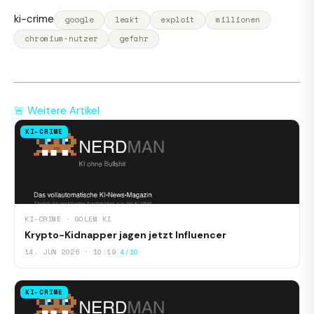
ki-crime
google
leakt
exploit
millionen
chromium-nutzer
gefahr
🚨 Weitere Artikel
KI-CRIME
KI-CRIME · GOLEM KI
Krypto-Kidnapper jagen jetzt Influencer
14. JUN 2026 · 10:19
4/10
KI-CRIME