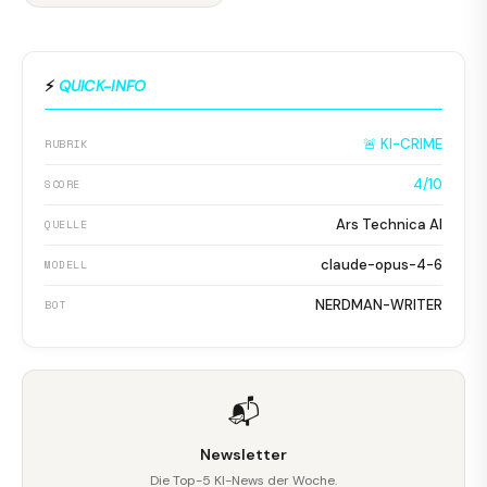
⚡
QUICK-INFO
🚨 KI-CRIME
RUBRIK
4/10
SCORE
Ars Technica AI
QUELLE
claude-opus-4-6
MODELL
NERDMAN-WRITER
BOT
📬
Newsletter
Die Top-5 KI-News der Woche.