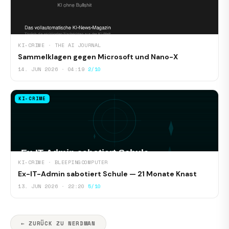
KI-CRIME · THE AI JOURNAL
Sammelklagen gegen Microsoft und Nano-X
14. JUN 2026 · 04:19
2/10
KI-CRIME
KI-CRIME · BLEEPINGCOMPUTER
Ex-IT-Admin sabotiert Schule — 21 Monate Knast
13. JUN 2026 · 22:20
5/10
← ZURÜCK ZU NERDMAN