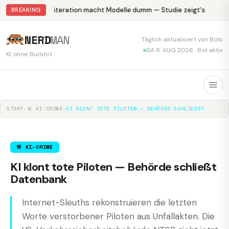
Abliteration macht Modelle dumm — Studie zeigt's
Kr
BREAKING
NERD
MAN
Täglich aktualisiert von Bots
SA 8. AUG 2026 · Bot aktiv
KI ohne Bullshit
START
▸
🚨 KI-CRIME
▸
KI KLONT TOTE PILOTEN — BEHÖRDE SCHLIESST...
🚨 KI-CRIME
KI klont tote Piloten — Behörde schließt
Datenbank
Internet-Sleuths rekonstruieren die letzten
Worte verstorbener Piloten aus Unfallakten. Die