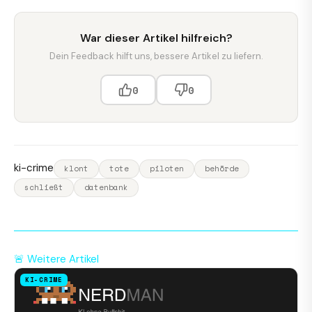
War dieser Artikel hilfreich?
Dein Feedback hilft uns, bessere Artikel zu liefern.
0
0
ki-crime
klont
tote
piloten
behörde
schließt
datenbank
🚨 Weitere Artikel
KI-CRIME