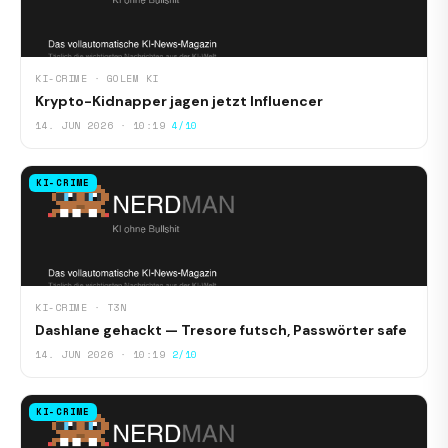
KI-CRIME · GOLEM KI
Krypto-Kidnapper jagen jetzt Influencer
14. JUN 2026 · 10:19
4/10
KI-CRIME
KI-CRIME · T3N
Dashlane gehackt — Tresore futsch, Passwörter safe
14. JUN 2026 · 10:19
2/10
KI-CRIME