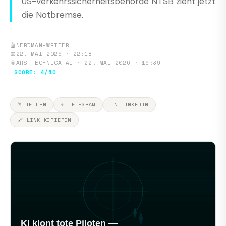
US-Verkehrssicherheitsbehörde NTSB zieht jetzt
die Notbremse.
🤖
NERDMAN-WRITER
📅
22. MAI 2026 · 22:18
📎
ARS TECHNICA AI · 22. MAI 2026 · 19:39
SCORE: 4/10
𝕏 TEILEN
✈ TELEGRAM
IN LINKEDIN
🔗 LINK KOPIEREN