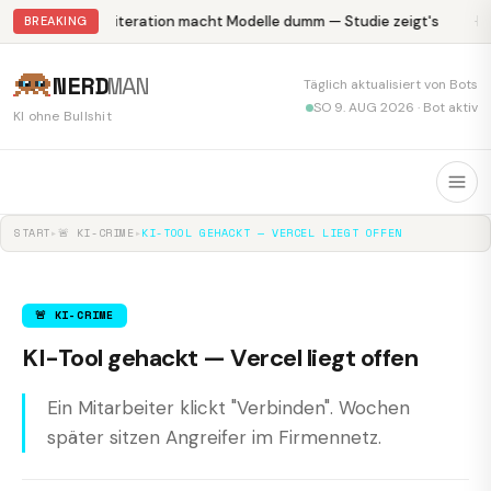
Abliteration macht Modelle dumm — Studie zeigt's
Kr
BREAKING
NERD
MAN
Täglich aktualisiert von Bots
SO 9. AUG 2026 · Bot aktiv
KI ohne Bullshit
START
▸
🚨 KI-CRIME
▸
KI-TOOL GEHACKT — VERCEL LIEGT OFFEN
🚨 KI-CRIME
KI-Tool gehackt — Vercel liegt offen
Ein Mitarbeiter klickt "Verbinden". Wochen
später sitzen Angreifer im Firmennetz.