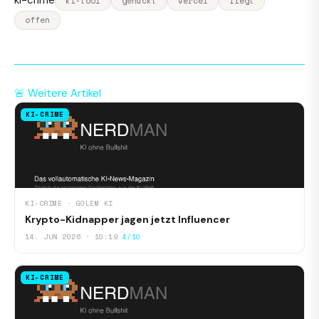
ki-crime
ki-tool
gehackt
vercel
liegt
offen
🚨 Weitere Artikel
KI-CRIME
KI-CRIME · GOLEM KI
Krypto-Kidnapper jagen jetzt Influencer
14. JUN 2026 · 10:19
4/10
KI-CRIME