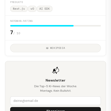
PRODUKTE
Next.js
v0
AI SDK
NERDMAN-RATING
7
/ 10
📖 WIKIPEDIA
📬
Newsletter
Die Top-5 KI-News der Woche.
Montags. Kein Bullshit.