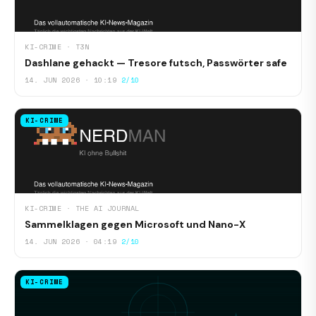
KI-CRIME · T3N
Dashlane gehackt — Tresore futsch, Passwörter safe
14. JUN 2026 · 10:19
2/10
KI-CRIME
KI-CRIME · THE AI JOURNAL
Sammelklagen gegen Microsoft und Nano-X
14. JUN 2026 · 04:19
2/10
KI-CRIME