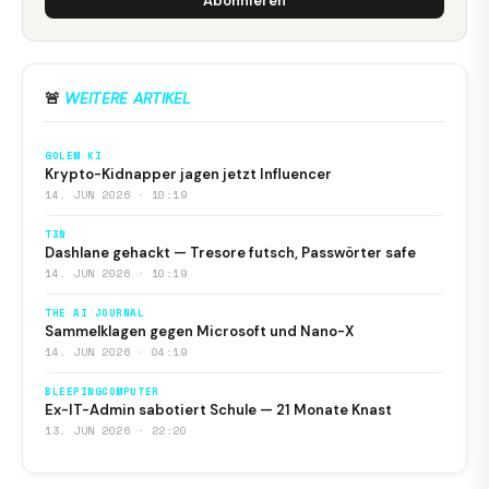
Abonnieren
🚨
WEITERE ARTIKEL
GOLEM KI
Krypto-Kidnapper jagen jetzt Influencer
14. JUN 2026 · 10:19
T3N
Dashlane gehackt — Tresore futsch, Passwörter safe
14. JUN 2026 · 10:19
THE AI JOURNAL
Sammelklagen gegen Microsoft und Nano-X
14. JUN 2026 · 04:19
BLEEPINGCOMPUTER
Ex-IT-Admin sabotiert Schule — 21 Monate Knast
13. JUN 2026 · 22:20