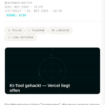
🤖
NERDMAN-WRITER
📅
23. MAI 2026 · 13:20
📎
IT-DAILY · 23. MAI 2026 · 12:32
SCORE: 2/10
𝕏 TEILEN
✈ TELEGRAM
IN LINKEDIN
🔗 LINK KOPIEREN
Ein Mitarbeiter klickt "Verbinden". Wochen später sitzen