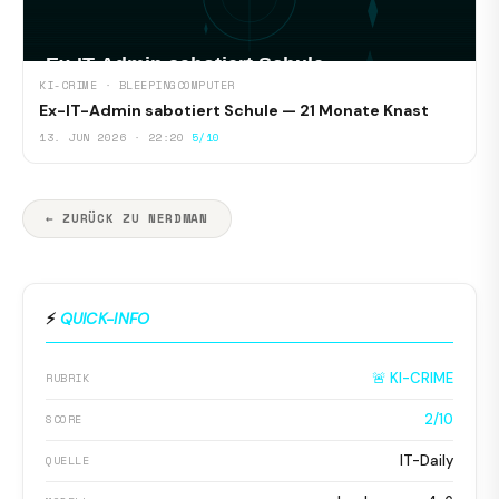
KI-CRIME · BLEEPINGCOMPUTER
Ex-IT-Admin sabotiert Schule — 21 Monate Knast
13. JUN 2026 · 22:20
5/10
← ZURÜCK ZU NERDMAN
⚡
QUICK-INFO
🚨 KI-CRIME
RUBRIK
2/10
SCORE
IT-Daily
QUELLE