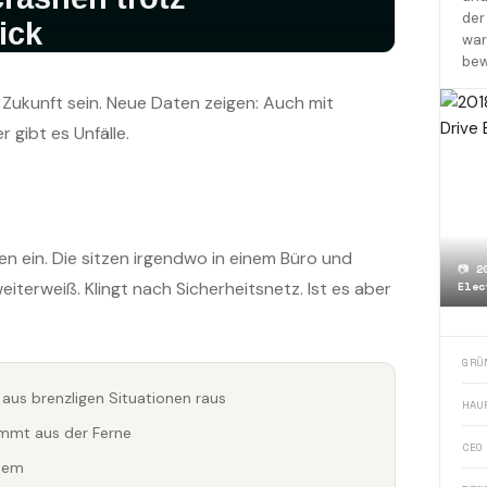
der
war
bew
e Zukunft sein. Neue Daten zeigen: Auch mit
 gibt es Unfälle.
n ein. Die sitzen irgendwo in einem Büro und
📷
2
eiterweiß. Klingt nach Sicherheitsnetz. Ist es aber
Elec
GRÜ
 aus brenzligen Situationen raus
HAU
immt aus der Ferne
CEO
zdem