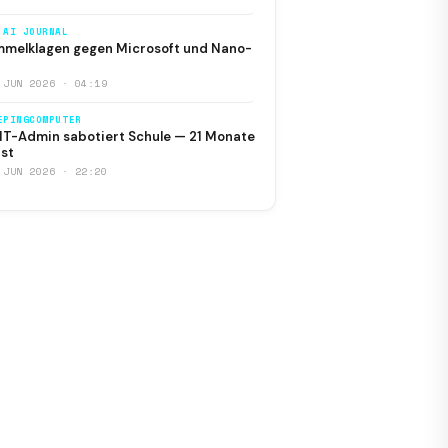
 AI JOURNAL
melklagen gegen Microsoft und Nano-
 JUN 2026 · 04:19
EPINGCOMPUTER
IT-Admin sabotiert Schule — 21 Monate
st
 JUN 2026 · 22:20