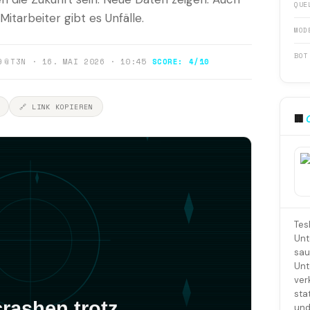
QUE
itarbeiter gibt es Unfälle.
MOD
BOT
9
📎
T3N · 16. MAI 2026 · 10:45
SCORE: 4/10
🔗 LINK KOPIEREN
🏢
Tes
Unt
sau
Unt
ver
sta
und