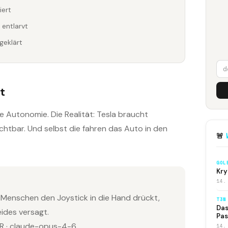
iert
 entlarvt
geklärt
t
e Autonomie. Die Realität: Tesla braucht
tbar. Und selbst die fahren das Auto in den
🚨
GOL
Kry
14.
 Menschen den Joystick in die Hand drückt,
T3N
Das
eides versagt.
Pas
 · claude-opus-4-6
14.