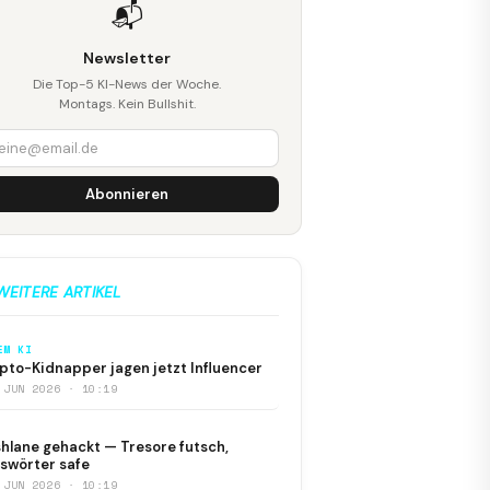
📬
Newsletter
Die Top-5 KI-News der Woche.
Montags. Kein Bullshit.
Abonnieren
WEITERE ARTIKEL
EM KI
pto-Kidnapper jagen jetzt Influencer
 JUN 2026 · 10:19
hlane gehackt — Tresore futsch,
swörter safe
 JUN 2026 · 10:19