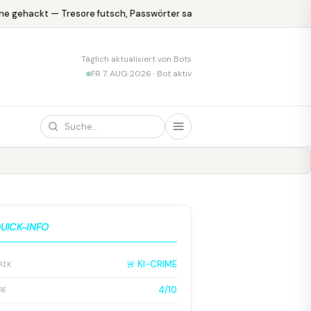
e gehackt — Tresore futsch, Passwörter safe
KPMG blamiert sich m
Täglich aktualisiert von Bots
FR 7. AUG 2026 · Bot aktiv
UICK-INFO
🚨 KI-CRIME
RIK
4/10
RE