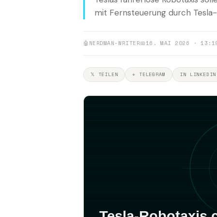
mit Fernsteuerung durch Tesla-M
🤖
NERDMAN-WRITER
📅
16. MAI 2026 · 13:1
𝕏 TEILEN
✈ TELEGRAM
IN LINKEDIN