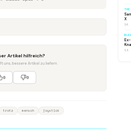
THE
Sam
X
14.
BLE
Ex-
Kna
13.
er Artikel hilfreich?
t uns, bessere Artikel zu liefern.
0
0
trotz
mensch
joystick