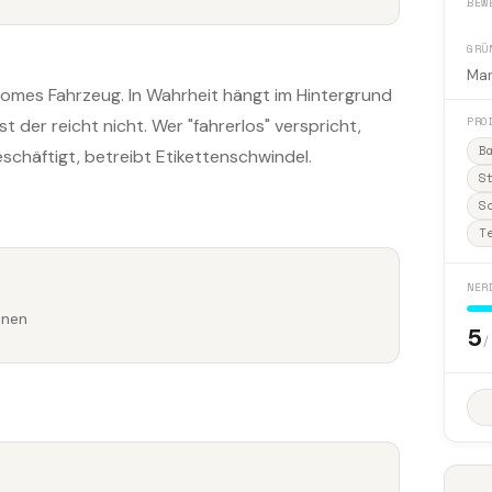
BEW
GRÜ
Mar
nomes Fahrzeug. In Wahrheit hängt im Hintergrund
PRO
 der reicht nicht. Wer "fahrerlos" verspricht,
B
schäftigt, betreibt Etikettenschwindel.
S
S
T
n
NER
onen
5
/