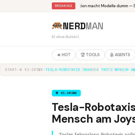
Abliteration macht Modelle dumm — St
BREAKING
NERD
MAN
KI ohne Bullshit
🔥 HOT
🏆 TOOLS
🤖 AGENTS
START
▸
🚨 KI-CRIME
▸
TESLA-ROBOTAXIS CRASHEN TROTZ MENSCH A
🚨 KI-CRIME
Tesla-Robotaxis
Mensch am Joys
Teslas fahrerlose Robotaxis soll