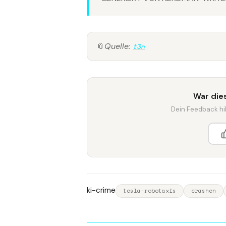
📎
Quelle:
t3n
War dies
Dein Feedback hilf
ki-crime
tesla-robotaxis
crashen