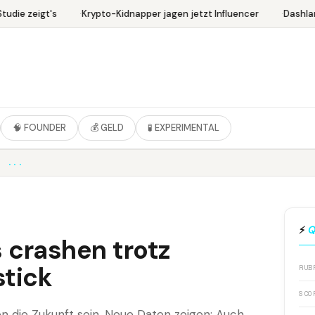
udie zeigt's
Krypto-Kidnapper jagen jetzt Influencer
Dashlan
🧠 FOUNDER
💰 GELD
🧪 EXPERIMENTAL
M ...
⚡
Q
 crashen trotz
tick
RUB
SCO
en die Zukunft sein. Neue Daten zeigen: Auch