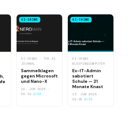
KI-CRIME
KI-CRIME
KI-CRIME · THE AI
KI-CRIME ·
JOURNAL
BLEEPINGCOMPUTER
Sammelklagen
Ex-IT-Admin
gegen Microsoft
sabotiert
h,
und Nano-X
Schule — 21
afe
Monate Knast
14. JUN 2026 ·
04:19
2/10
13. JUN 2026 ·
22:20
5/10