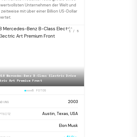
 wertvollsten Unternehmen der Welt und
 zeitweise mit über einer Billion US-Dollar
ertet.
1
/ 5
018 Mercedes-Benz B-Class Electric Drive
tric Art Premium Front
📷
2018 Tesla Model S 75D
5 FOTOS
2003
NDUNG
Austin, Texas, USA
PTSITZ
Elon Musk