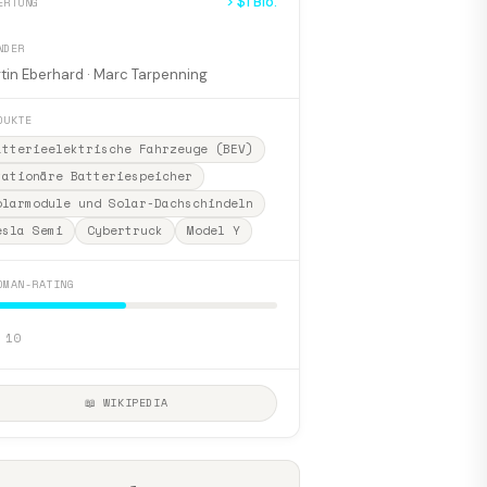
> $1 Bio.
ERTUNG
NDER
tin Eberhard · Marc Tarpenning
DUKTE
atterieelektrische Fahrzeuge (BEV)
tationäre Batteriespeicher
olarmodule und Solar-Dachschindeln
esla Semi
Cybertruck
Model Y
DMAN-RATING
 10
📖 WIKIPEDIA