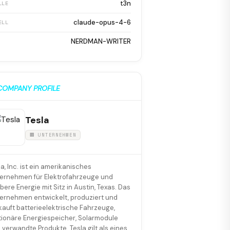
t3n
LLE
claude-opus-4-6
ELL
NERDMAN-WRITER
COMPANY PROFILE
Tesla
🏢 UNTERNEHMEN
la, Inc. ist ein amerikanisches
ernehmen für Elektrofahrzeuge und
bere Energie mit Sitz in Austin, Texas. Das
ernehmen entwickelt, produziert und
kauft batterieelektrische Fahrzeuge,
tionäre Energiespeicher, Solarmodule
 verwandte Produkte. Tesla gilt als eines