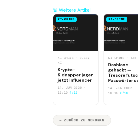
🚨 Weitere Artikel
KI-CRIME
KI-CRIME
KI-CRIME · GOLEM
KI-CRIME · T3N
KI
Dashlane
Krypto-
gehackt —
Kidnapper jagen
Tresore futsc
jetzt Influencer
Passwörter s
14. JUN 2026 ·
14. JUN 2026 ·
10:19
4/10
10:19
2/10
← ZURÜCK ZU NERDMAN