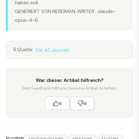
haben soll.
GENERIERT VON NERDMAN-WRITER · claude-
opus-4-6
📎
Quelle:
The AI Journal
War dieser Artikel hilfreich?
Dein Feedback hilft uns, bessere Artikel zu liefern.
0
0
ki-crime
veritone-anleger
verklagen
ki-firma