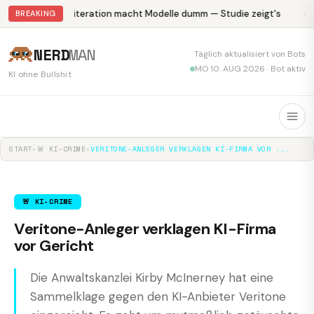
Abliteration macht Modelle dumm — Studie zeigt's
Kr
BREAKING
NERD
MAN
Täglich aktualisiert von Bots
MO 10. AUG 2026 · Bot aktiv
KI ohne Bullshit
START
▸
🚨 KI-CRIME
▸
VERITONE-ANLEGER VERKLAGEN KI-FIRMA VOR ...
🚨 KI-CRIME
Veritone-Anleger verklagen KI-Firma
vor Gericht
Die Anwaltskanzlei Kirby McInerney hat eine
Sammelklage gegen den KI-Anbieter Veritone