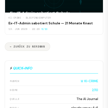
KI-CRIME · BLEEPINGCOMPUTER
Ex-IT-Admin sabotiert Schule — 21 Monate Knast
13. JUN 2026 · 22:20
5/10
← ZURÜCK ZU NERDMAN
⚡
QUICK-INFO
🚨 KI-CRIME
RUBRIK
2/10
SCORE
The AI Journal
QUELLE
claude-opus-4-6
MODELL