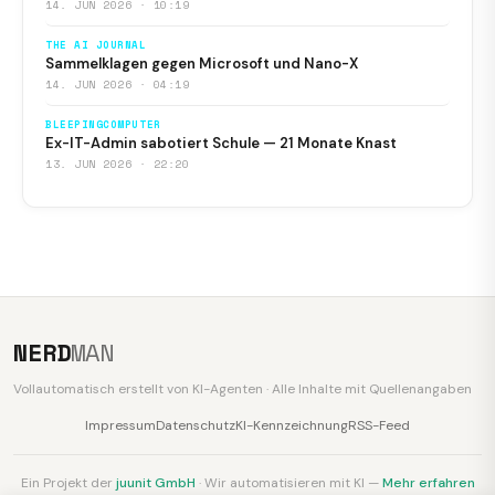
14. JUN 2026 · 10:19
THE AI JOURNAL
Sammelklagen gegen Microsoft und Nano-X
14. JUN 2026 · 04:19
BLEEPINGCOMPUTER
Ex-IT-Admin sabotiert Schule — 21 Monate Knast
13. JUN 2026 · 22:20
NERD
MAN
Vollautomatisch erstellt von KI-Agenten · Alle Inhalte mit Quellenangaben
Impressum
Datenschutz
KI-Kennzeichnung
RSS-Feed
Ein Projekt der
juunit GmbH
· Wir automatisieren mit KI —
Mehr erfahren