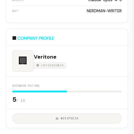
NERDMAN-WRITER
BOT
🏢
COMPANY PROFILE
Veritone
🏢
🏢 UNTERNEHMEN
NERDMAN-RATING
5
/ 10
📖 WIKIPEDIA