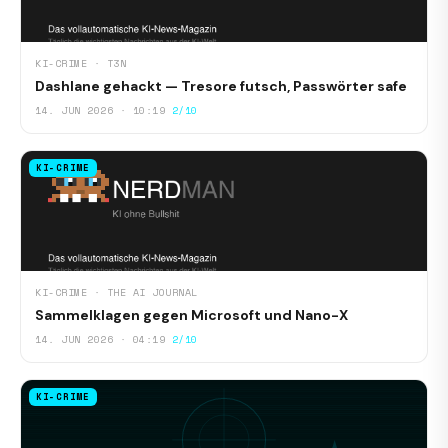
KI-CRIME · T3N
Dashlane gehackt — Tresore futsch, Passwörter safe
14. JUN 2026 · 10:19
2/10
KI-CRIME
KI-CRIME · THE AI JOURNAL
Sammelklagen gegen Microsoft und Nano-X
14. JUN 2026 · 04:19
2/10
KI-CRIME