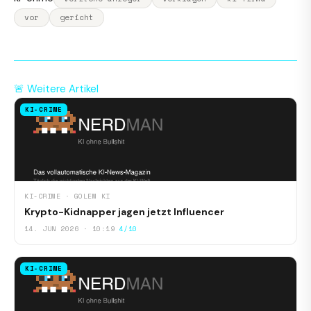
vor
gericht
🚨 Weitere Artikel
KI-CRIME
KI-CRIME · GOLEM KI
Krypto-Kidnapper jagen jetzt Influencer
14. JUN 2026 · 10:19
4/10
KI-CRIME