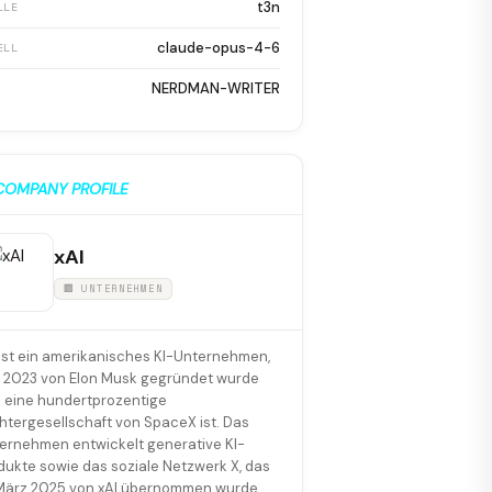
t3n
LLE
claude-opus-4-6
ELL
NERDMAN-WRITER
COMPANY PROFILE
xAI
🏢 UNTERNEHMEN
 ist ein amerikanisches KI-Unternehmen,
 2023 von Elon Musk gegründet wurde
 eine hundertprozentige
htergesellschaft von SpaceX ist. Das
ernehmen entwickelt generative KI-
dukte sowie das soziale Netzwerk X, das
März 2025 von xAI übernommen wurde.