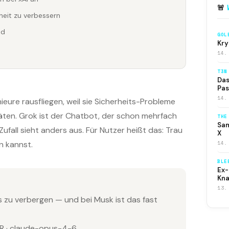
🚨
eit zu verbessern
nd
GOL
Kry
14.
T3N
Das
Pas
14.
ure rausfliegen, weil sie Sicherheits-Probleme
itäten. Grok ist der Chatbot, der schon mehrfach
THE
Sam
ufall sieht anders aus. Für Nutzer heißt das: Trau
X
14.
n kannst.
BLE
Ex-
Kna
13.
 zu verbergen — und bei Musk ist das fast
 · claude-opus-4-6