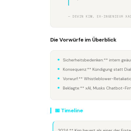
— DEVIN KIM, EX-INGENIEUR XA
Die Vorwürfe im Überblick
Sicherheitsbedenken:** intern geäu
Konsequenz:** Kündigung statt Dia
Vorwurf:** Whistleblower-Retaliati
Beklagte:** xAI, Musks Chatbot-Fi
📅 Timeline
2024:** Kim heuert als einer der Erste