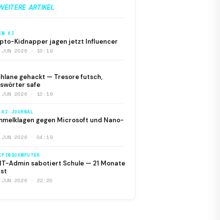
WEITERE ARTIKEL
EM KI
pto-Kidnapper jagen jetzt Influencer
 JUN 2026 · 10:19
hlane gehackt — Tresore futsch,
swörter safe
 JUN 2026 · 10:19
 AI JOURNAL
melklagen gegen Microsoft und Nano-
 JUN 2026 · 04:19
EPINGCOMPUTER
IT-Admin sabotiert Schule — 21 Monate
st
 JUN 2026 · 22:20