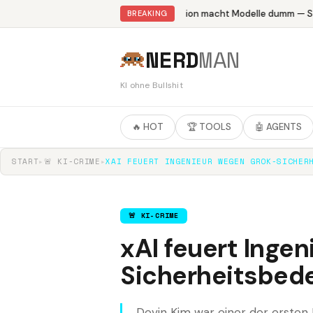
Abliteration macht Modelle dumm — Stu
BREAKING
NERD
MAN
KI ohne Bullshit
🔥 HOT
🏆 TOOLS
🤖 AGENTS
START
▸
🚨 KI-CRIME
▸
XAI FEUERT INGENIEUR WEGEN GROK-SICHER
🚨 KI-CRIME
xAI feuert Inge
Sicherheitsbed
Devin Kim war einer der ersten M