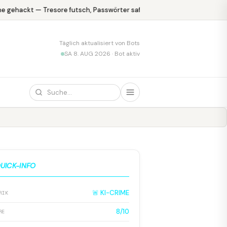
 gehackt — Tresore futsch, Passwörter safe
KPMG blamiert sich m
Täglich aktualisiert von Bots
SA 8. AUG 2026 · Bot aktiv
UICK-INFO
🚨 KI-CRIME
RIK
8/10
RE