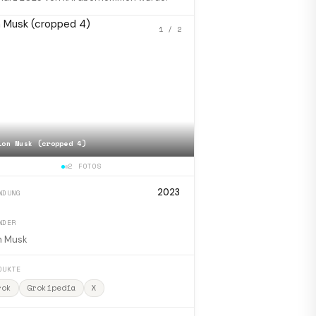
1
/ 2
lon Musk (cropped 4)
📷
Elon Musk 2015
2 FOTOS
2023
NDUNG
NDER
n Musk
DUKTE
rok
Grokipedia
X