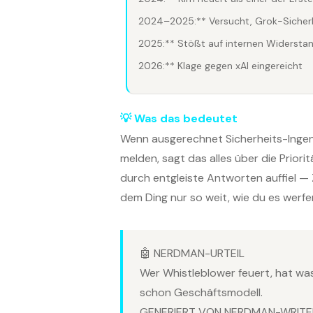
2024–2025:** Versucht, Grok-Sicherh
2025:** Stößt auf internen Widersta
2026:** Klage gegen xAI eingereicht
💡 Was das bedeutet
Wenn ausgerechnet Sicherheits-Ingenie
melden, sagt das alles über die Prior
durch entgleiste Antworten auffiel — Z
dem Ding nur so weit, wie du es werfe
🤖 NERDMAN-URTEIL
Wer Whistleblower feuert, hat was
schon Geschäftsmodell.
GENERIERT VON NERDMAN-WRITER