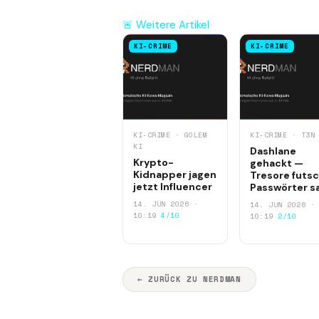
🚨 Weitere Artikel
KI-CRIME
KI-CRIME
KI-CRIME · GOLEM
KI-CRIME · T3N
KI
Dashlane
Krypto-
gehackt —
Kidnapper jagen
Tresore futsc
jetzt Influencer
Passwörter s
14. JUN 2026 ·
14. JUN 2026 ·
10:19
4/10
10:19
2/10
← ZURÜCK ZU NERDMAN