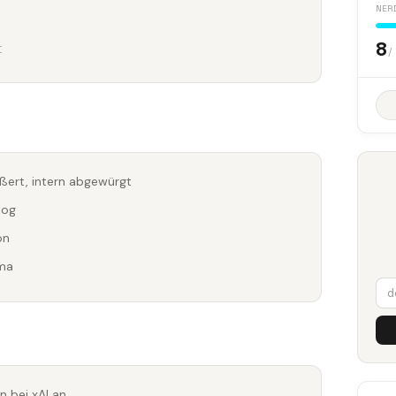
NER
8
I
/
ßert, intern abgewürgt
log
on
rma
n bei xAI an