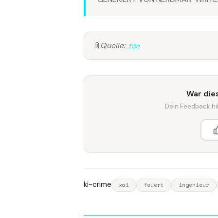
📎
Quelle:
t3n
War dies
Dein Feedback hilf
ki-crime
xai
feuert
ingenieur