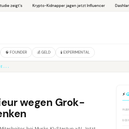
die zeigt's
Krypto-Kidnapper jagen jetzt Influencer
Dashlane
🧠 FOUNDER
💰 GELD
🧪 EXPERIMENTAL
HE...
⚡
Q
nieur wegen Grok-
enken
RUB
SCO
itarbeiter bei Musks KI-Startup xAI. Jetzt