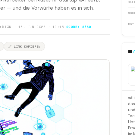
QUE
er — und die Vorwürfe haben es in sich.
MOD
BOT
9
📎
T3N · 13. JUN 2026 · 19:15
SCORE: 8/10
🔗 LINK KOPIEREN
🏢
xAI
das
und
Toc
Unt
Pro
im 