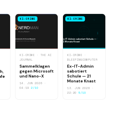
KI-CRIME
KI-CRIME
KI-CRIME · THE AI
KI-CRIME ·
JOURNAL
BLEEPINGCOMPUTER
Sammelklagen
Ex-IT-Admin
gegen Microsoft
sabotiert
h,
und Nano-X
Schule — 21
afe
Monate Knast
14. JUN 2026 ·
04:19
2/10
13. JUN 2026 ·
22:20
5/10