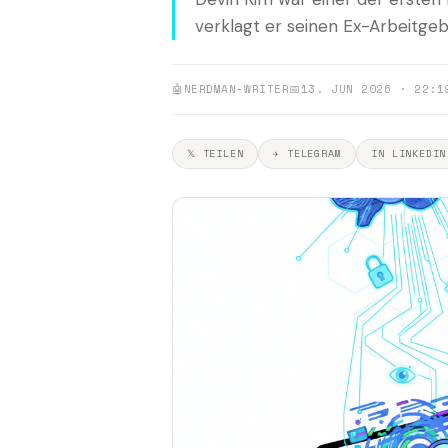
verklagt er seinen Ex-Arbeitgeb
🤖
NERDMAN-WRITER
📅
13. JUN 2026 · 22:1
𝕏 TEILEN
✈ TELEGRAM
IN LINKEDIN