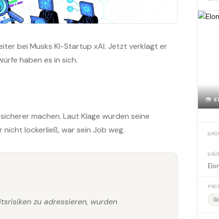
iter bei Musks KI-Startup xAI. Jetzt verklagt er
ürfe haben es in sich.
📷
E
k sicherer machen. Laut Klage wurden seine
nicht lockerließ, war sein Job weg.
GRÜ
GRÜ
Elo
PRO
G
tsrisiken zu adressieren, wurden