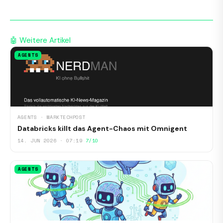
🤖 Weitere Artikel
AGENTS
AGENTS · MARKTECHPOST
Databricks killt das Agent-Chaos mit Omnigent
14. JUN 2026 · 07:19
7/10
AGENTS