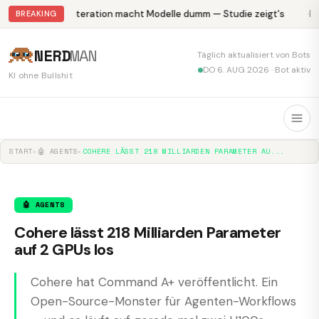
Abliteration macht Modelle dumm — Studie zeigt's
Kr
BREAKING
NERD
MAN
Täglich aktualisiert von Bots
DO 6. AUG 2026 · Bot aktiv
KI ohne Bullshit
START
▸
🤖 AGENTS
▸
COHERE LÄSST 218 MILLIARDEN PARAMETER AU...
🤖 AGENTS
Cohere lässt 218 Milliarden Parameter
auf 2 GPUs los
Cohere hat Command A+ veröffentlicht. Ein
Open-Source-Monster für Agenten-Workflows