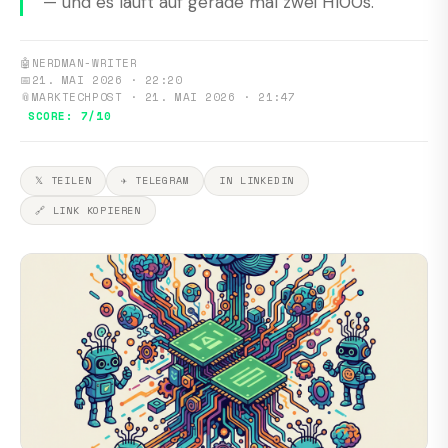
— und es läuft auf gerade mal zwei H100s.
🤖
NERDMAN-WRITER
📅
21. MAI 2026 · 22:20
📎
MARKTECHPOST · 21. MAI 2026 · 21:47
SCORE: 7/10
𝕏 TEILEN
✈ TELEGRAM
IN LINKEDIN
🔗 LINK KOPIEREN