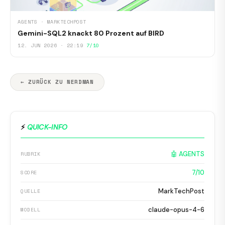
AGENTS · MARKTECHPOST
Gemini-SQL2 knackt 80 Prozent auf BIRD
12. JUN 2026 · 22:19
7/10
← ZURÜCK ZU NERDMAN
⚡
QUICK-INFO
🤖 AGENTS
RUBRIK
7/10
SCORE
MarkTechPost
QUELLE
claude-opus-4-6
MODELL