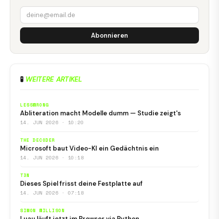
Abonnieren
🧪
WEITERE ARTIKEL
LESSWRONG
Abliteration macht Modelle dumm — Studie zeigt's
14. JUN 2026 · 10:20
THE DECODER
Microsoft baut Video-KI ein Gedächtnis ein
14. JUN 2026 · 10:18
T3N
Dieses Spiel frisst deine Festplatte auf
14. JUN 2026 · 07:18
SIMON WILLISON
Luau läuft jetzt im Browser via Python