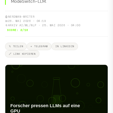
ModeSwitch-LLM.
🤖
NERDMAN-WRITER
📅
26. MAI 2026 · 04:19
📎
ARXIV AI/ML/NLP · 25. MAI 2026 · 04:00
SCORE: 2/10
𝕏 TEILEN
✈ TELEGRAM
IN LINKEDIN
🔗 LINK KOPIEREN