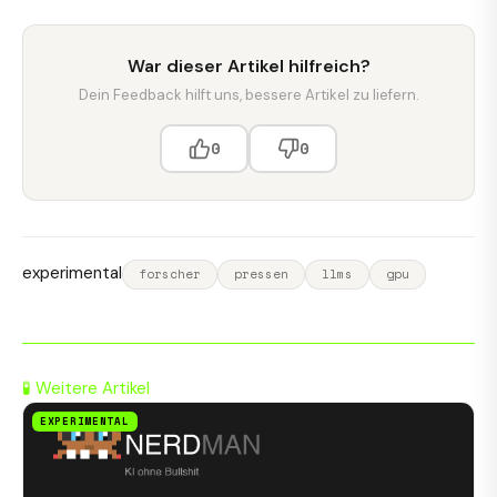
War dieser Artikel hilfreich?
Dein Feedback hilft uns, bessere Artikel zu liefern.
0
0
experimental
forscher
pressen
llms
gpu
🧪 Weitere Artikel
EXPERIMENTAL