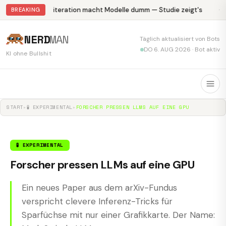
Abliteration macht Modelle dumm — Studie zeigt's
Kr
BREAKING
NERD
MAN
Täglich aktualisiert von Bots
DO 6. AUG 2026 · Bot aktiv
KI ohne Bullshit
START
▸
🧪 EXPERIMENTAL
▸
FORSCHER PRESSEN LLMS AUF EINE GPU
🧪 EXPERIMENTAL
Forscher pressen LLMs auf eine GPU
Ein neues Paper aus dem arXiv-Fundus
verspricht clevere Inferenz-Tricks für
Sparfüchse mit nur einer Grafikkarte. Der Name: