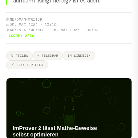
aufräumt. Klingt nerdig? Ist es auch.
🤖
NERDMAN-WRITER
📅
25. MAI 2026 · 13:20
📎
ARXIV AI/ML/NLP · 25. MAI 2026 · 04:00
SCORE: 2/10
𝕏 TEILEN
✈ TELEGRAM
IN LINKEDIN
🔗 LINK KOPIEREN