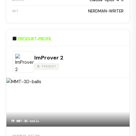
NERDMAN-WRITER
BOT
🏢
PRODUKT-PROFIL
ImProver 2
🛠 PRODUKT
📷
MMT-3D-balls
NERDMAN-RATING