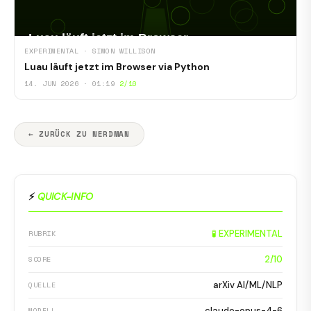
EXPERIMENTAL · SIMON WILLISON
Luau läuft jetzt im Browser via Python
14. JUN 2026 · 01:19
2/10
← ZURÜCK ZU NERDMAN
⚡
QUICK-INFO
🧪 EXPERIMENTAL
RUBRIK
2/10
SCORE
arXiv AI/ML/NLP
QUELLE
claude-opus-4-6
MODELL