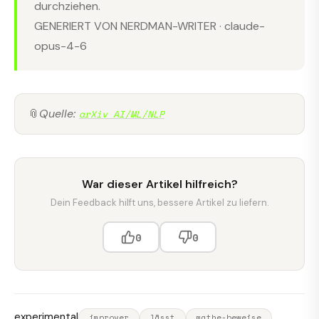
durchziehen.
GENERIERT VON NERDMAN-WRITER · claude-
opus-4-6
📎
Quelle:
arXiv AI/ML/NLP
War dieser Artikel hilfreich?
Dein Feedback hilft uns, bessere Artikel zu liefern.
0
0
experimental
improver
lässt
mathe-beweise