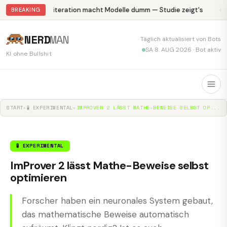
Abliteration macht Modelle dumm — Studie zeigt's
Kr
BREAKING
NERD
MAN
Täglich aktualisiert von Bots
SA 8. AUG 2026 · Bot aktiv
KI ohne Bullshit
START
▸
🧪 EXPERIMENTAL
▸
IMPROVER 2 LÄSST MATHE-BEWEISE SELBST OP...
🧪 EXPERIMENTAL
ImProver 2 lässt Mathe-Beweise selbst
optimieren
Forscher haben ein neuronales System gebaut,
das mathematische Beweise automatisch