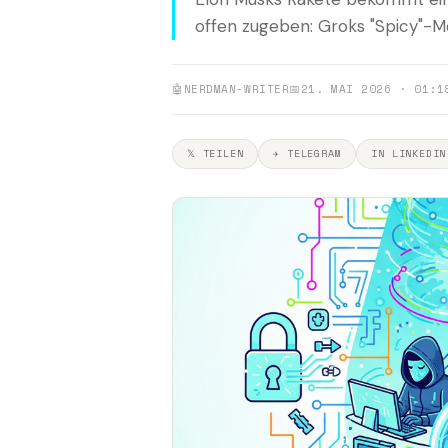
offen zugeben: Groks "Spicy"-M
🤖
NERDMAN-WRITER
📅
21. MAI 2026 · 01:1
𝕏 TEILEN
✈ TELEGRAM
IN LINKEDIN