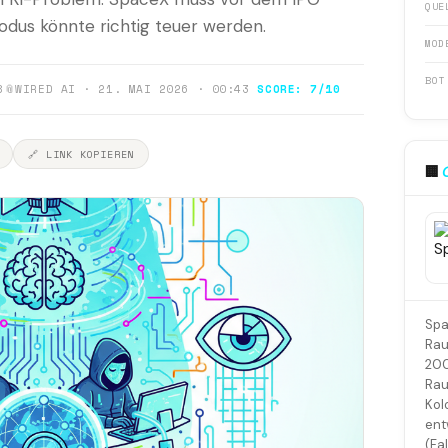
QUE
odus könnte richtig teuer werden.
MOD
BOT
8
📎
WIRED AI · 21. MAI 2026 · 00:43
SCORE: 7/10
🔗 LINK KOPIEREN
🏢
Spa
Rau
200
Rau
Kol
ent
(Fa