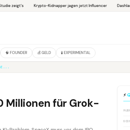
udie zeigt's
Krypto-Kidnapper jagen jetzt Influencer
Dashlan
🧠 FOUNDER
💰 GELD
🧪 EXPERIMENTAL
GE...
⚡
Q
 Millionen für Grok-
RUB
SCO
n KI-Problem. SpaceX muss vor dem IPO