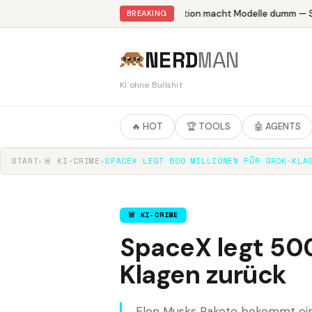
Abliteration macht Modelle dumm — St
BREAKING
NERD
MAN
KI ohne Bullshit
🔥 HOT
🏆 TOOLS
🤖 AGENTS
START
▸
🚨 KI-CRIME
▸
SPACEX LEGT 500 MILLIONEN FÜR GROK-KLA
🚨 KI-CRIME
SpaceX legt 500
Klagen zurück
Elon Musks Rakete bekommt ei