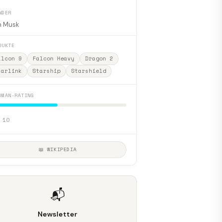
NDER
n Musk
DUKTE
alcon 9
Falcon Heavy
Dragon 2
tarlink
Starship
Starshield
DMAN-RATING
 10
📖 WIKIPEDIA
📬
Newsletter