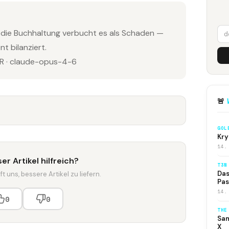
, die Buchhaltung verbucht es als Schaden —
t bilanziert.
 · claude-opus-4-6
🚨
GOL
Kry
14.
er Artikel hilfreich?
T3N
Das
t uns, bessere Artikel zu liefern.
Pas
14.
0
0
THE
Sam
X