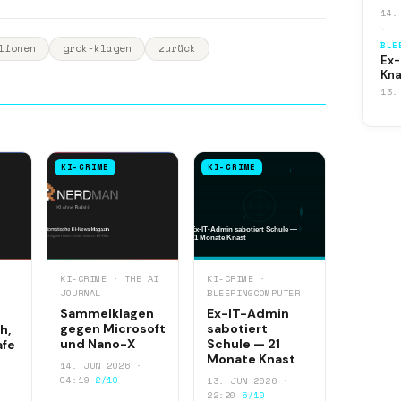
14.
BLE
lionen
grok-klagen
zurück
Ex-
Kna
13.
KI-CRIME
KI-CRIME
KI-CRIME · THE AI
KI-CRIME ·
JOURNAL
BLEEPINGCOMPUTER
Sammelklagen
Ex-IT-Admin
gegen Microsoft
sabotiert
h,
und Nano-X
Schule — 21
afe
Monate Knast
14. JUN 2026 ·
04:19
2/10
13. JUN 2026 ·
22:20
5/10