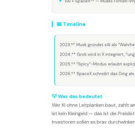
xAI + SpaceX** — Musks Firmen-Im
📅 Timeline
2023:** Musk gründet xAI als "Wahrhei
2024:** Grok wird in X integriert, "un
2025:** "Spicy"-Modus erlaubt explizi
2026:** SpaceX schreibt das Ding als 
💡 Was das bedeutet
Wer KI ohne Leitplanken baut, zahlt a
ist kein Kleingeld — das ist die Preisl
Investoren sollen es brav durchwinken