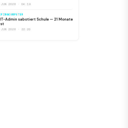
 JUN 2026 · 04:19
EPINGCOMPUTER
IT-Admin sabotiert Schule — 21 Monate
st
 JUN 2026 · 22:20