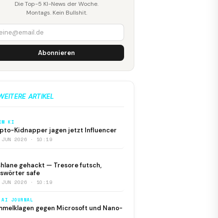
Die Top-5 KI-News der Woche.
Montags. Kein Bullshit.
Abonnieren
WEITERE ARTIKEL
EM KI
pto-Kidnapper jagen jetzt Influencer
 JUN 2026 · 10:19
hlane gehackt — Tresore futsch,
swörter safe
 JUN 2026 · 10:19
 AI JOURNAL
melklagen gegen Microsoft und Nano-