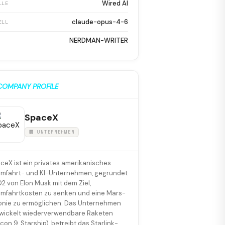
Wired AI
LLE
claude-opus-4-6
ELL
NERDMAN-WRITER
COMPANY PROFILE
SpaceX
🏢 UNTERNEHMEN
ceX ist ein privates amerikanisches
mfahrt- und KI-Unternehmen, gegründet
2 von Elon Musk mit dem Ziel,
mfahrtkosten zu senken und eine Mars-
onie zu ermöglichen. Das Unternehmen
wickelt wiederverwendbare Raketen
lcon 9, Starship), betreibt das Starlink-