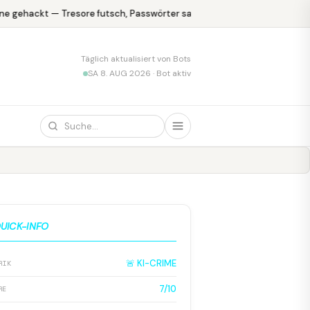
e gehackt — Tresore futsch, Passwörter safe
KPMG blamiert sich m
Täglich aktualisiert von Bots
SA 8. AUG 2026 · Bot aktiv
UICK-INFO
🚨 KI-CRIME
RIK
7/10
RE