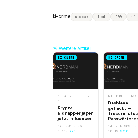
ki-crime
spacex
legt
500
mil
🚨 Weitere Artikel
KI-CRIME
KI-CRIME
KI-CRIME · GOLEM
KI-CRIME · T3N
KI
Dashlane
Krypto-
gehackt —
Kidnapper jagen
Tresore futsc
jetzt Influencer
Passwörter s
14. JUN 2026 ·
14. JUN 2026 ·
10:19
4/10
10:19
2/10