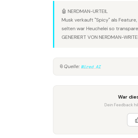
🤖 NERDMAN-URTEIL
Musk verkauft "Spicy" als Feature
selten war Heuchelei so transparen
GENERIERT VON NERDMAN-WRITER
📎
Quelle:
Wired AI
War dies
Dein Feedback hilf