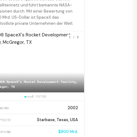
ellitennetz und führt bemannte NASA-
sionen durch. Mit einer Bewertung von
 Mrd. US-Dollar ist SpaceX das
tvollste private Unternehmen der Welt.
1
/ 5
008 SpaceX's Rocket Development facility,
egor, TX
📷
COTS2 Dragon is berthe
5 FOTOS
2002
NDUNG
Starbase, Texas, USA
PTSITZ
$800 Mrd.
ERTUNG