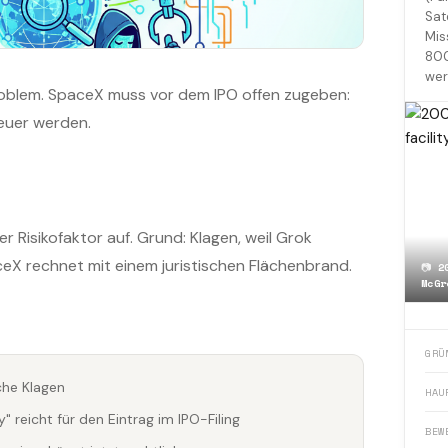
Sat
Mis
800
wer
oblem. SpaceX muss vor dem IPO offen zugeben:
euer werden.
er Risikofaktor auf. Grund: Klagen, weil Grok
aceX rechnet mit einem juristischen Flächenbrand.
📷
2
McGr
GRÜ
che Klagen
HAU
reicht für den Eintrag im IPO-Filing
BEW