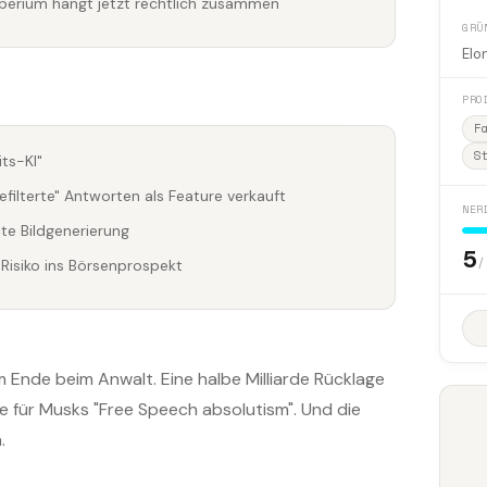
perium hängt jetzt rechtlich zusammen
GRÜ
Elo
PRO
F
S
ts-KI"
gefilterte" Antworten als Feature verkauft
NER
te Bildgenerierung
5
/
Risiko ins Börsenprospekt
m Ende beim Anwalt. Eine halbe Milliarde Rücklage
iste für Musks "Free Speech absolutism". Und die
.