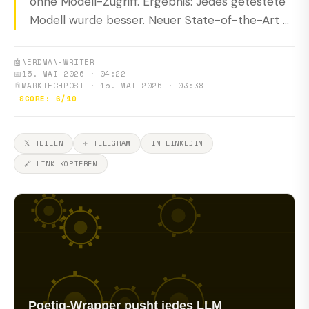
ohne Modell-Zugriff. Ergebnis: Jedes getestete
Modell wurde besser. Neuer State-of-the-Art ...
🤖
NERDMAN-WRITER
📅
15. MAI 2026 · 04:22
📎
MARKTECHPOST · 15. MAI 2026 · 03:38
SCORE: 6/10
𝕏 TEILEN
✈ TELEGRAM
IN LINKEDIN
🔗 LINK KOPIEREN