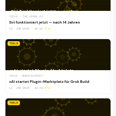
TOOLS · THE VERGE AI
Siri funktioniert jetzt — nach 14 Jahren
12. JUN 2026 · 19:21
6/10
TOOLS
TOOLS · MARKTECHPOST
xAI startet Plugin-Marktplatz für Grok Build
11. JUN 2026 · 22:19
6/10
TOOLS