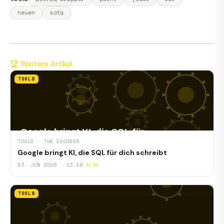
neuen
sota
🏆 Weitere Artikel
TOOLS
TOOLS · THE DECODER
Google bringt KI, die SQL für dich schreibt
13. JUN 2026 · 13:18
6/10
TOOLS