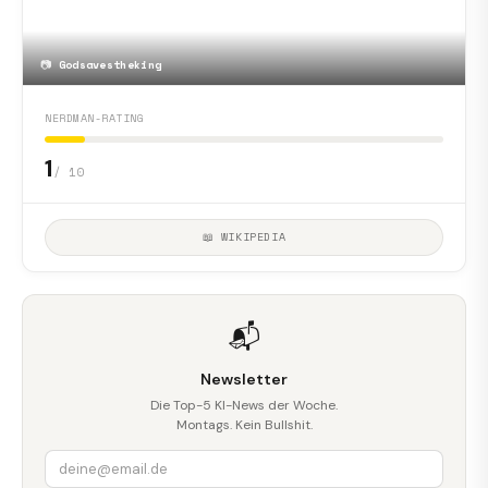
📷
Godsavestheking
NERDMAN-RATING
1
/ 10
📖 WIKIPEDIA
📬
Newsletter
Die Top-5 KI-News der Woche.
Montags. Kein Bullshit.