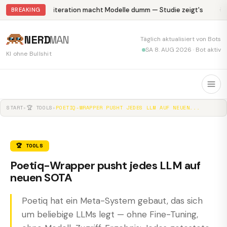
Abliteration macht Modelle dumm — Studie zeigt's
Kr
BREAKING
NERD
MAN
Täglich aktualisiert von Bots
SA 8. AUG 2026 · Bot aktiv
KI ohne Bullshit
START
▸
🏆 TOOLS
▸
POETIQ-WRAPPER PUSHT JEDES LLM AUF NEUEN...
🏆 TOOLS
Poetiq-Wrapper pusht jedes LLM auf
neuen SOTA
Poetiq hat ein Meta-System gebaut, das sich
um beliebige LLMs legt — ohne Fine-Tuning,