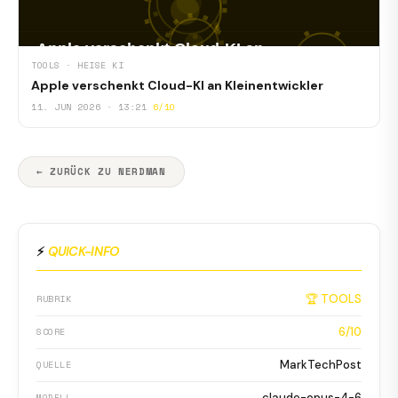
TOOLS · HEISE KI
Apple verschenkt Cloud-KI an Kleinentwickler
11. JUN 2026 · 13:21
6/10
← ZURÜCK ZU NERDMAN
⚡
QUICK-INFO
🏆 TOOLS
RUBRIK
6/10
SCORE
MarkTechPost
QUELLE
claude-opus-4-6
MODELL