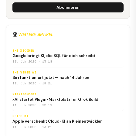
Abonnieren
🏆
WEITERE ARTIKEL
THE DECODER
Google bringt KI, die SQL für dich schreibt
13. JUN 2026 · 13:18
THE VERGE AI
Siri funktioniert jetzt — nach 14 Jahren
12. JUN 2026 · 19:21
MARKTECHPOST
xAI startet Plugin-Marktplatz für Grok Build
11. JUN 2026 · 22:19
HEISE KI
Apple verschenkt Cloud-KI an Kleinentwickler
11. JUN 2026 · 13:21