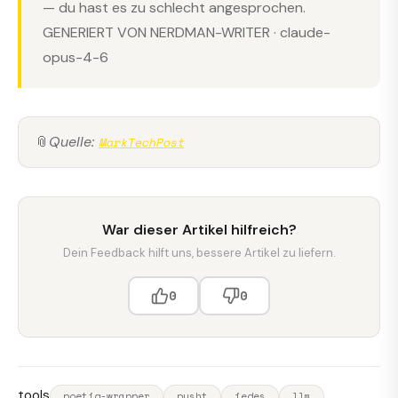
— du hast es zu schlecht angesprochen.
GENERIERT VON NERDMAN-WRITER · claude-
opus-4-6
📎
Quelle:
MarkTechPost
War dieser Artikel hilfreich?
Dein Feedback hilft uns, bessere Artikel zu liefern.
0
0
tools
poetiq-wrapper
pusht
jedes
llm