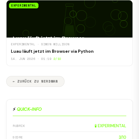
EXPERIMENTAL
EXPERIMENTAL · SIMON WILLISON
Luau läuft jetzt im Browser via Python
14. JUN 2026 · 01:19
2/10
← ZURÜCK ZU NERDMAN
⚡
QUICK-INFO
🧪 EXPERIMENTAL
RUBRIK
3/10
SCORE