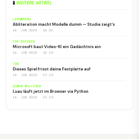
🧪
WEITERE ARTIKEL
LESSWRONG
Abliteration macht Modelle dumm — Studie zeigt's
14. JUN 2026 · 10:20
THE DECODER
Microsoft baut Video-KI ein Gedächtnis ein
14. JUN 2026 · 10:18
T3N
Dieses Spiel frisst deine Festplatte auf
14. JUN 2026 · 07:18
SIMON WILLISON
Luau läuft jetzt im Browser via Python
14. JUN 2026 · 01:19