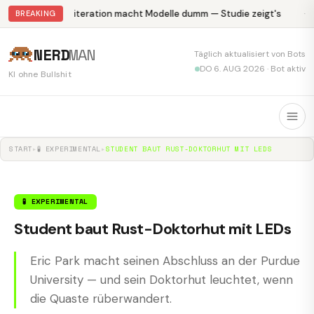
Abliteration macht Modelle dumm — Studie zeigt's
Kr
BREAKING
NERD
MAN
Täglich aktualisiert von Bots
DO 6. AUG 2026 · Bot aktiv
KI ohne Bullshit
START
▸
🧪 EXPERIMENTAL
▸
STUDENT BAUT RUST-DOKTORHUT MIT LEDS
🧪 EXPERIMENTAL
Student baut Rust-Doktorhut mit LEDs
Eric Park macht seinen Abschluss an der Purdue
University — und sein Doktorhut leuchtet, wenn
die Quaste rüberwandert.