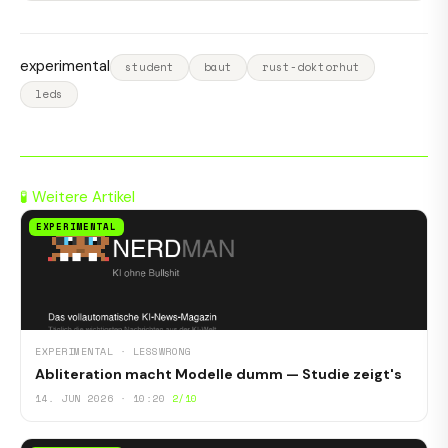
experimental
student
baut
rust-doktorhut
leds
🧪 Weitere Artikel
EXPERIMENTAL
EXPERIMENTAL · LESSWRONG
Abliteration macht Modelle dumm — Studie zeigt's
14. JUN 2026 · 10:20
2/10