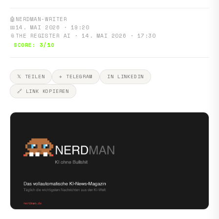
🤖
NERDMAN-WRITER
📅
14. MAI 2026 · 19:20
📎
THE REGISTER AI · 14. MAI 2026 · 17:30
SCORE: 3/10
𝕏 TEILEN
✈ TELEGRAM
IN LINKEDIN
🔗 LINK KOPIEREN